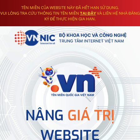
TÊN MIỀN CỦA WEBSITE NÀY ĐÃ HẾT HẠN SỬ DỤNG.
VUI LÒNG TRA CỨU THÔNG TIN TÊN MIỀN
TẠI ĐÂY
VÀ LIÊN HỆ NHÀ ĐĂNG
KÝ ĐỂ THỰC HIỆN GIA HẠN.
NÂNG
GIÁ TRỊ
WEBSITE